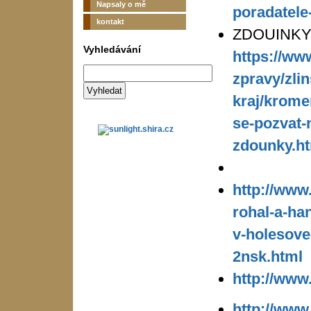
Napsaly o mě
poradatele
kontakt
ZDOUINKY
Vyhledávání
https://ww
zpravy/zlin
kraj/krome
se-pozvat-
zdounky.h
http://www.
rohal-a-ha
v-holesove
2nsk.html
http://www
http://www