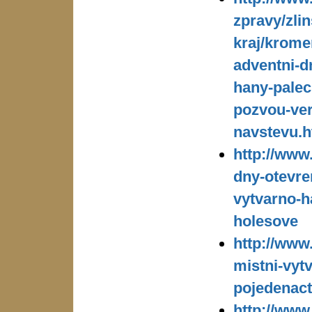
zpravy/zlin
kraj/krome
adventni-d
hany-palec
pozvou-ver
navstevu.
http://www
dny-otevre
vytvarno-h
holesove
http://www.
mistni-vytv
pojedenac
http://www