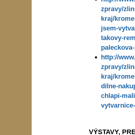
zpravy/zlin
kraj/kromer
jsem-vytva
takovy-rem
paleckova-
http://www
zpravy/zlin
kraj/krome
dilne-nakup
chlapi-mali
vytvarnice
VÝSTAVY, PR