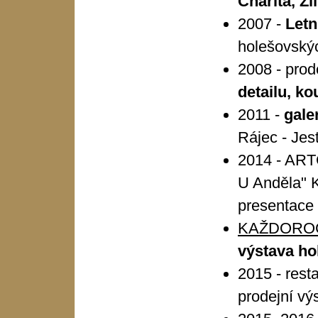
Charita, Zl
2007 -
Letn
holešovskýc
2008 - prod
detailu, ko
2011 -
gale
Rájec - Jes
2014 - ART
U Anděla" K
presentace
KAŽDORO
výstava ho
2015 - rest
prodejní vý