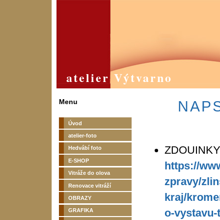
atelier Výtvarno
Menu
NAPS
Úvod
atelier-foto
ZDOUINKY
Hedvábí foto
E-SHOP
https://ww
Vitráže do olova
zpravy/zlin
Renovace vitráží
kraj/krome
OBRAZY
o-vystavu-
GRAFIKA