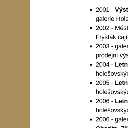
2001 -
Výst
galerie Hol
2002 - Měst
Fryšták čaj
2003 - gale
prodejní vý
2004 -
Letn
holešovskýc
2005 -
Letn
holešovskýc
2006 -
Letn
holešovskýc
2006 - gale