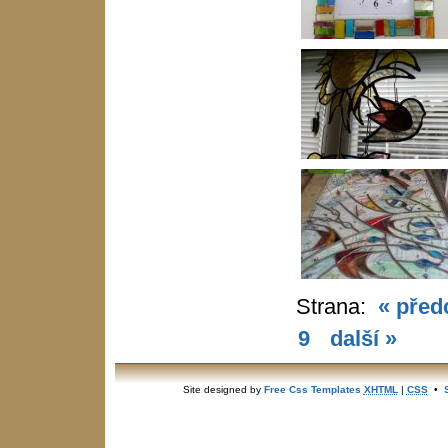
Strana:
« před
9
další »
Site designed by
Free Css Templates
XHTML
|
CSS
•