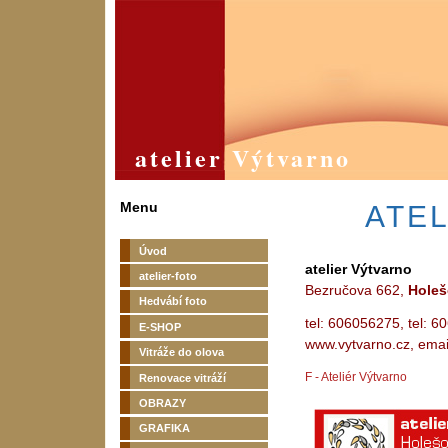
atelier Výtvarno
Menu
ATE
Úvod
atelier Výtvarno
atelier-foto
Bezručova 662,
Holeš
Hedvábí foto
tel: 606056275, tel: 
E-SHOP
www.vytvarno.cz, emai
Vitráže do olova
F - Ateliér Výtvarno
Renovace vitráží
OBRAZY
GRAFIKA