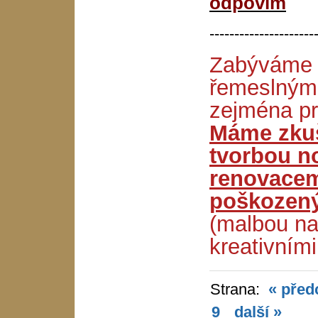
odpovím
---------------------
Zabýváme 
řemeslným
zejména pr
Máme zkuš
tvorbou n
renovacem
poškozenýc
(malbou na
kreativními
Strana:
« před
9
další »